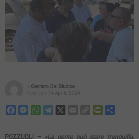
Gennaro Del Giudice
Di
14 Aprile 2024
Pubblicato
Facebook
Messenger
WhatsApp
Telegram
X
Email
Copy
PrintFri
Condi
Link
POZZUOLI –
«La gente può stare tranquilla.