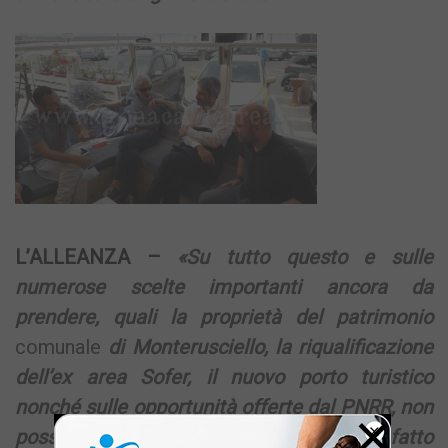
L’ALLEANZA –
«Su tutto questo e sulle
numerose scelte importanti ancora da
prendere, quali la proprietà del patrimonio
comunale
di Monterusciello, la riqualificazione
dell’ex area Sofer, il nuovo porto turistico
nonché sulle opportunità offerte dal PNRR, non
×
possiamo stare a guardare privandoci di fatto