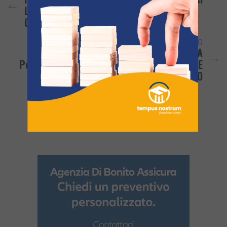
Le Scuole Della Città Metropolitana:
Coinvolta Anche L’area Flegrea
ARTICOLO SUCCESSIVO
Ancora Turisti Nel Mirino Dei Ladri A
Pozzuoli: Ennesima Auto Saccheggiata – LE
FOTO