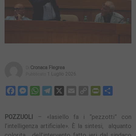
Cronaca Flegrea
Di
1 Luglio 2026
Pubblicato
Facebook
Messenger
WhatsApp
Telegram
X
Email
Copy
PrintFri
Condi
Link
POZZUOLI
– «Iasiello fa i “pezzotti” con
l’intelligenza artificiale». È la sintesi, alquanto
colorita, dell’intervento fatto ieri dal sindaco