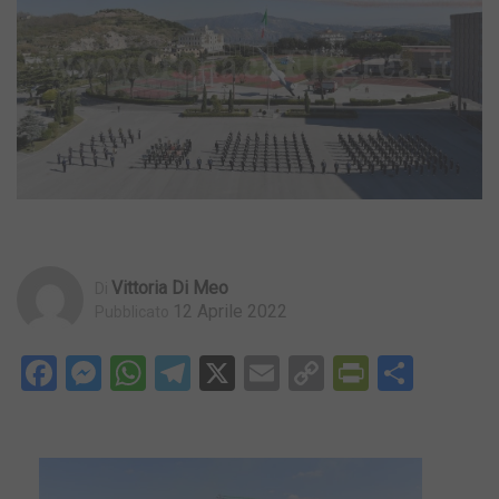
Vittoria Di Meo
Di
12 Aprile 2022
Pubblicato
Facebook
Messenger
WhatsApp
Telegram
X
Email
Copy
PrintFri
Condi
Link