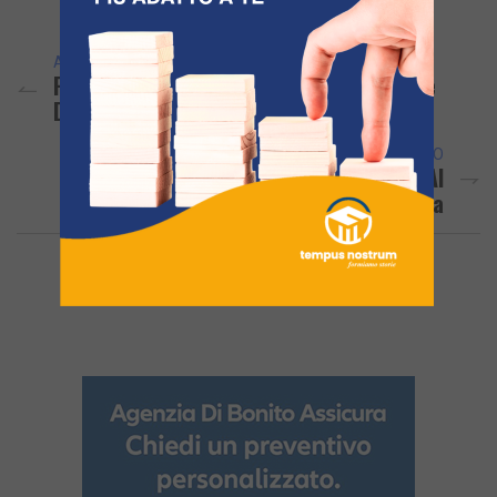
Link
ARTICOLO PRECEDENTE
POZZUOLI/ Una Cuccia Per Tommy, Il Cane
Dell’oasi Di Montenuovo
ARTICOLO SUCCESSIVO
Mattarella Consegna La Medaglia D’oro Al
Valore Civile Al Papà Di Pierluigi Rotta