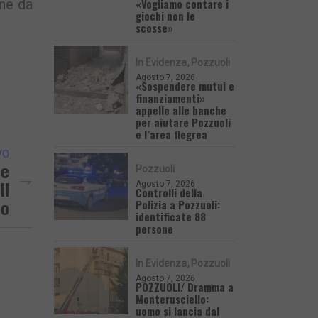
«Vogliamo contare i
ene da
giochi non le
scosse»
In Evidenza
Pozzuoli
Agosto 7, 2026
«Sospendere mutui e
finanziamenti»
appello alle banche
per aiutare Pozzuoli
e l’area flegrea
VO
le
Pozzuoli
Il
Agosto 7, 2026
Controlli della
io
Polizia a Pozzuoli:
identificate 88
persone
In Evidenza
Pozzuoli
Agosto 7, 2026
POZZUOLI/ Dramma a
Monterusciello:
uomo si lancia dal