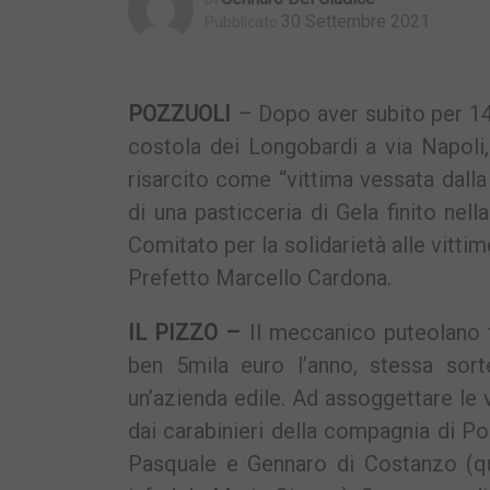
30 Settembre 2021
Pubblicato
POZZUOLI
– Dopo aver subito per 14 
costola dei Longobardi a via Napoli, 
risarcito come “vittima vessata dalla 
di una pasticceria di Gela finito nel
Comitato per la solidarietà alle vitti
Prefetto Marcello Cardona.
IL PIZZO –
Il meccanico puteolano f
ben 5mila euro l’anno, stessa sort
un’azienda edile. Ad assoggettare le
dai carabinieri della compagnia di Poz
Pasquale e Gennaro di Costanzo (que