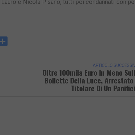
 Lauro e Nicola Pisano, tutti poi condannati con p
y
rintFriendly
Condividi
k
ARTICOLO SUCCESSI
Oltre 100mila Euro In Meno Sul
Bollette Della Luce, Arrestato 
Titolare Di Un Panific