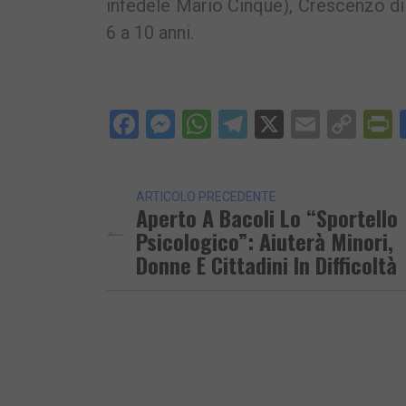
infedele Mario Cinque), Crescenzo di
6 a 10 anni.
Facebook
Messenger
WhatsApp
Telegram
X
Email
Cop
P
Lin
ARTICOLO PRECEDENTE
Aperto A Bacoli Lo “Sportello
Psicologico”: Aiuterà Minori,
Donne E Cittadini In Difficoltà