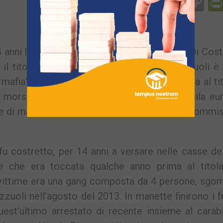
Facebook
Messenger
WhatsApp
Telegram
X
Email
Co
Li
anni la richiesta di pizzo da parte del clan Di Cos
il titolare di un’officina meccanica di Pozzuoli è
mafia”. L’imprenditore ha ottenuto, insieme a al ti
la morsa di “Cosa Nostra”, un totale di 125mila eu
me di mafia e di reati violenti, presieduto dal Commi
u costretto, per 14 anni a versare nelle casse de
e che era toccata qualche anno prima al titola
 vittime era una gang composta da 4 persone, sgo
zuoli nell’agosto del 2013. In manette finirono i fr
st’ultimo arrestato di recente insieme al carabi