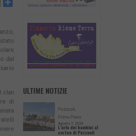
py
PrintFriendly
Condividi
nk
tanzo,
 stato
tolare
ro dal
ssario
ULTIME NOTIZIE
l clan
re di
Pozzuoli
minata
Primo Piano
atelli
Agosto 7, 2026
L’urlo dei bambini al
niere
corteo di Pozzuoli