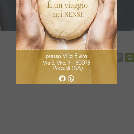
Facebook
Messenger
WhatsApp
Telegram
X
Email
Co
Li