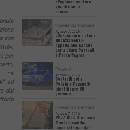
«Vogliamo contare i
giochi non le
scosse»
onale
In Evidenza
Pozzuoli
uzione
Agosto 7, 2026
«Sospendere mutui e
ia con
finanziamenti»
appello alle banche
ittà».
per aiutare Pozzuoli
e l’area flegrea
re per
certo,
Pozzuoli
– ha
Agosto 7, 2026
Controlli della
i” ad
Polizia a Pozzuoli:
identificate 88
o dal
persone
itorio
In Evidenza
Pozzuoli
Agosto 7, 2026
POZZUOLI/ Dramma a
Monterusciello:
uomo si lancia dal