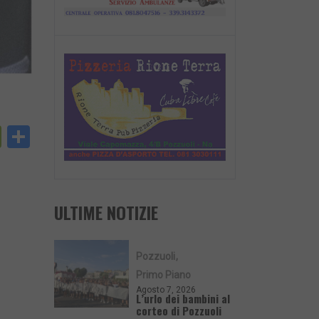
py
PrintFriendly
Condividi
nk
ULTIME NOTIZIE
Pozzuoli
Primo Piano
Agosto 7, 2026
L’urlo dei bambini al
corteo di Pozzuoli