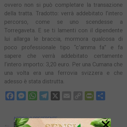
ovvero non si può completare la transazione
della tratta. Tradotto: verrà addebitato l’intero
percorso, come se uno scendesse a
Torregaveta. E se ti lamenti con il dipendente
lui allarga le braccia, mormora qualcosa di
poco professionale tipo “c’amma fa” e fa
sapere che verrà addebitato certamente
l’intero importo: 3,20 euro. Per una Cumana che
una volta era una ferrovia svizzera e che
adesso è stata distrutta.
Facebook
Messenger
WhatsApp
Telegram
X
Email
Copy
PrintFri
Condi
Link
×
ARTICOLO PRECEDENTE
BACOLI/ Caso Straordinari Alla Flegrea