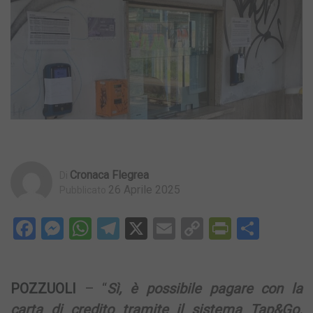
Cronaca Flegrea
Di
26 Aprile 2025
Pubblicato
Facebook
Messenger
WhatsApp
Telegram
X
Email
Copy
PrintFri
Condi
Link
POZZUOLI
– “
Sì, è possibile pagare con la
carta di credito tramite il sistema Tap&Go.