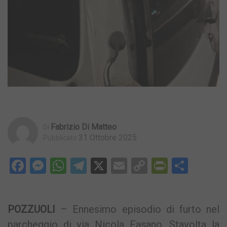
Fabrizio Di Matteo
Di
31 Ottobre 2025
Pubblicato
Facebook
Messenger
WhatsApp
Telegram
X
Email
Copy
PrintFri
Condi
Link
POZZUOLI
– Ennesimo episodio di furto nel
parcheggio di via Nicola Fasano. Stavolta la