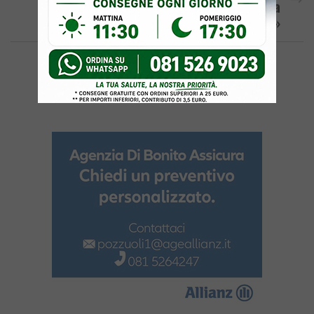
Per La Raccolta Rifiuti A Pozzuoli «Stima
Della Base D’asta Viziata»