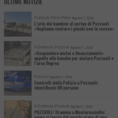
ULTIME NOTIZIE
Pozzuoli
Primo Piano
Agosto 7, 2026
L’urlo dei bambini al corteo di Pozzuoli
«Vogliamo contare i giochi non le scosse»
In Evidenza
Pozzuoli
Agosto 7, 2026
«Sospendere mutui e finanziamenti»
appello alle banche per aiutare Pozzuoli e
l’area flegrea
Pozzuoli
Agosto 7, 2026
Controlli della Polizia a Pozzuoli:
identificate 88 persone
In Evidenza
Pozzuoli
Agosto 7, 2026
POZZUOLI/ Dramma a Monterusciello:
uomo si lancia dal quarto piano di una