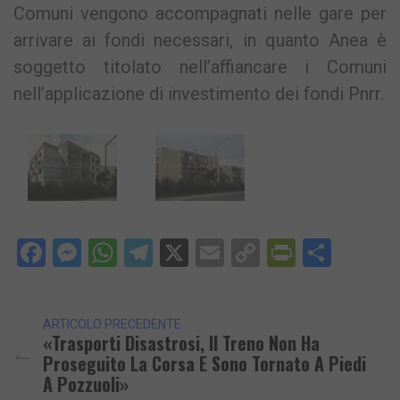
Comuni vengono accompagnati nelle gare per
arrivare ai fondi necessari, in quanto Anea è
soggetto titolato nell’affiancare i Comuni
nell’applicazione di investimento dei fondi Pnrr.
Facebook
Messenger
WhatsApp
Telegram
X
Email
Copy
PrintFri
Condi
Link
ARTICOLO PRECEDENTE
«Trasporti Disastrosi, Il Treno Non Ha
Proseguito La Corsa E Sono Tornato A Piedi
A Pozzuoli»