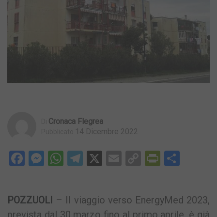
Cronaca Flegrea
Di
14 Dicembre 2022
Pubblicato
Facebook
Messenger
WhatsApp
Telegram
X
Email
Copy
PrintFri
Condi
Link
POZZUOLI
– Il viaggio verso EnergyMed 2023,
prevista dal 30 marzo fino al primo aprile, è già