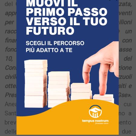
del Comune di Pozzuoli –
è stata realizzata,
approvata e validata. Realizziamo interventi
per trasformare gli edifici con 22 milioni
raccolti con uno sforzo enorme: c’è un
finanziamento dalla Regione Campania con
fondi Ue 2014-20 di 5,5 milioni dal Fesr asse
10, poi 8,5 milioni dalla Presidenza del
Consiglio dei Ministri dipartimento protezione
civile, 5 milioni dal Comune di Pozzuoli
ottenuti da un prestito dalla Cassa Depositi e
Prestiti e poi fondi di circa 10 milioni dal Gse».
Anea è al fianco di tanti Comuni tra cui
Sant’Anastasia e Calvizzano, dove saranno a
breve realizzati interventi di efficientamento
delle facciate dei rispettivi Municipi: i due