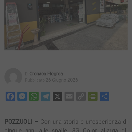
Cronaca Flegrea
Di
26 Giugno 2026
Pubblicato
Facebook
Messenger
WhatsApp
Telegram
X
Email
Copy
PrintFri
Condi
Link
POZZUOLI –
Con una storia e un’esperienza di
cinque anni alle spalle, 3G Color allarga gli