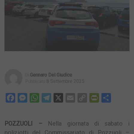
Gennaro Del Giudice
Di
8 Settembre 2025
Pubblicato
Facebook
Messenger
WhatsApp
Telegram
X
Email
Copy
PrintFri
Condi
Link
POZZUOLI –
Nella giornata di sabato i
poliziotti del Commissariato di Pozzuoli –