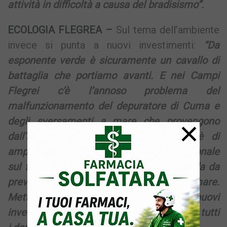
attività in difficoltà a causa del bradisismo”.
ECOLOGIA FLEGREA –
Sul tema dell’ambiente
invece si punta a nuovi investimenti:
“Da
esponente verde è sicuramente un cavallo di
battaglia che portiamo avanti. E nei Campi
Flegrei c’è l’annoso problema del
malfunzionamento del depuratore di Cuma e
×
degli sversamenti a mare che provengono
dall’alveo Camaldoli. La nostra idea è di
ampliare il centro di monitoraggio regionale
sul funzionamento dei depuratori, in moda da
prevedere eventuali sversamenti a a mare.
Metteremo a punto sicuramente nuovi
investimenti per funzionamento stabile di tutti