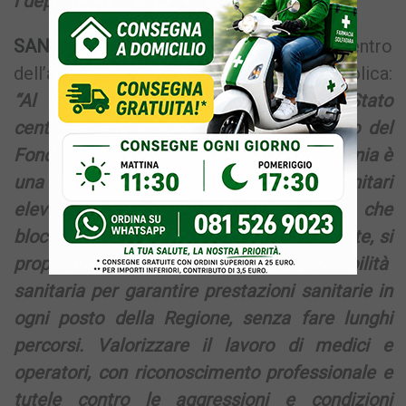
i depuratori della Campania”.
SANITA’ PUBBLICA –
Altro tema al centro
dell’agenda della candidata, è la sanità pubblica:
“Al centro è di contrattare con lo Stato
centrale, per correggere criteri di riparto del
Fondo Sanitario Nazionale. Oggi la Campania è
una regionale penalizzata con bisogni sanitari
elevati. Chiederemo di rimuovere vincoli che
bloccano nuove assunzioni. Parallelamente, si
propone di ridurre drasticamente la mobilità
sanitaria per garantire prestazioni sanitarie in
ogni posto della Regione, senza fare lunghi
percorsi. Valorizzare il lavoro di medici e
operatori, con riconoscimento professionale e
tutele contro le aggressioni e condizioni