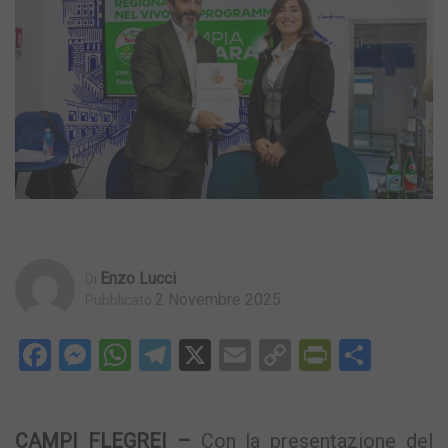
Enzo Lucci
Di
2 Novembre 2025
Pubblicato
Facebook
Messenger
WhatsApp
Telegram
X
Email
Copy
PrintFri
Condi
Link
CAMPI FLEGREI –
Con la presentazione del