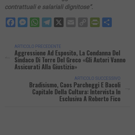
contrattuali e salariali dignitose”.
Facebook
Messenger
WhatsApp
Telegram
X
Email
Copy
PrintFri
Condi
Link
ARTICOLO PRECEDENTE
Aggressione Ad Esposito, La Condanna Del
Sindaco Di Torre Del Greco «Gli Autori Vanno
Assicurati Alla Giustizia»
ARTICOLO SUCCESSIVO
Bradisismo, Caos Parcheggi E Bacoli
Capitale Della Cultura: Intervista In
Esclusiva A Roberto Fico