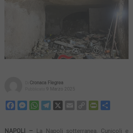
Cronaca Flegrea
Di
9 Marzo 2025
Pubblicato
Facebook
Messenger
WhatsApp
Telegram
X
Email
Copy
PrintFri
Condi
Link
NAPOLI –
La Napoli sotterranea. Cunicoli e