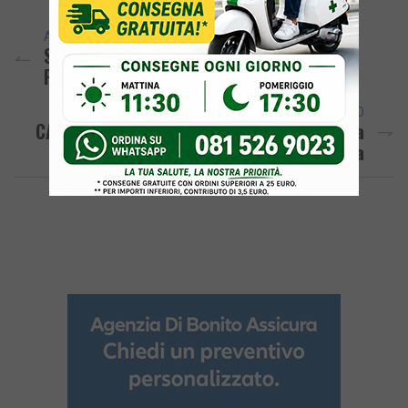
ARTICOLO PRECEDENTE
Scossa Di Magnitudo 2.3 Avvertita A
Pozzuoli E Nei Campi Flegrei
ARTICOLO SUCCESSIVO
CALCIO/ Vicario-Gol: Il Rione Terra Batte La
Pompeiana