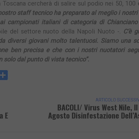
in Toscana cercherà di salire sul podio nei 50, 100
 nostro staff tecnico ha preparato al meglio i nostri 
ai campionati italiani di categoria di Chianciano
bile del settore nuoto della Napoli Nuoto -.
C’è g
a diversi giovani molto talentuosi. Siamo una so
e ben precisa e che con i nostri nuotatori seg
 solo dal punto di vista tecnico”.
y
rintFriendly
Condividi
k
ARTICOLO SUCCESSI
BACOLI/ Virus West Nile, Il
a E
Agosto Disinfestazione Dell’A