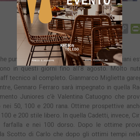
Facebook
Messenger
WhatsApp
Telegram
X
Email
Co
Li
 punta a fare bella figura ai Campionati Italiani est
no in questi giorni fino all’8 agosto. Molto nutr
 staff tecnico al completo. Gianmarco Miglietta gar
ntre, Gennaro Ferraro sarà impegnato in quella R
mento Juniores c’è Valentina Catuogno che prov
 nei 50, 100 e 200 rana. Ottime prospettive anch
100 e 200 stile libero. In quella Cadetti, invece, Ci
farfalla e nei 100 dorso. Dopo le ottime prove
la Scotto di Carlo che dopo gli ottimi tempi nel