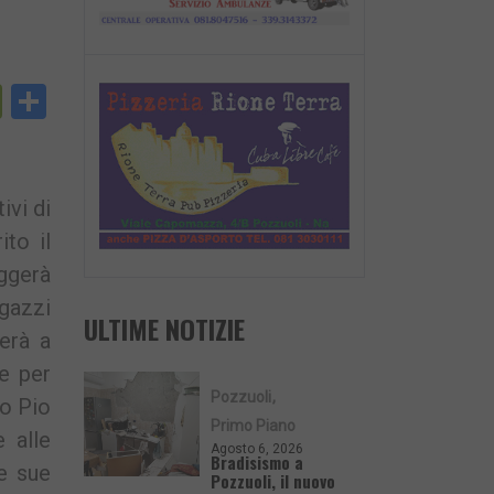
py
PrintFriendly
Condividi
nk
ivi di
ito il
eggerà
agazzi
ULTIME NOTIZIE
erà a
e per
Pozzuoli
ro Pio
Primo Piano
 alle
Agosto 6, 2026
Bradisismo a
le sue
Pozzuoli, il nuovo