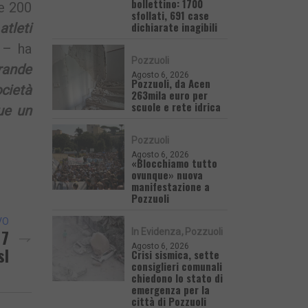
bollettino: 1700
 e 200
sfollati, 691 case
dichiarate inagibili
atleti
– ha
Pozzuoli
rande
Agosto 6, 2026
Pozzuoli, da Acen
cietà
263mila euro per
scuole e rete idrica
ue un
Pozzuoli
Agosto 6, 2026
«Blocchiamo tutto
ovunque» nuova
manifestazione a
Pozzuoli
VO
 7
In Evidenza
Pozzuoli
Agosto 6, 2026
sl
Crisi sismica, sette
consiglieri comunali
chiedono lo stato di
emergenza per la
città di Pozzuoli