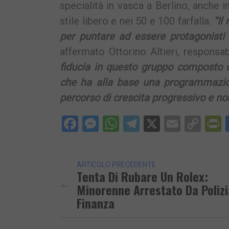
specialità in vasca a Berlino, anche 
stile libero e nei 50 e 100 farfalla.
“Il
per puntare ad essere protagonisti 
affermato Ottorino Altieri, responsa
fiducia in questo gruppo composto d
che ha alla base una programmazion
percorso di crescita progressivo e non
Facebook
Messenger
WhatsApp
Telegram
X
Email
Cop
P
Lin
ARTICOLO PRECEDENTE
Tenta Di Rubare Un Rolex:
Minorenne Arrestato Da Polizi
Finanza