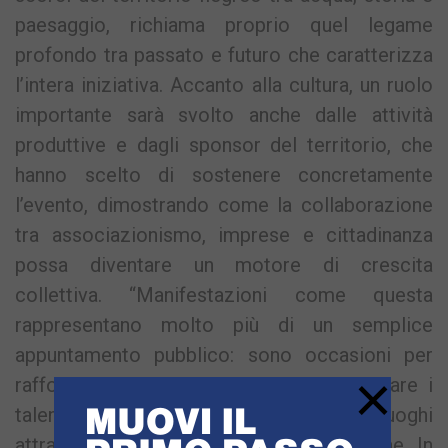
paesaggio, richiama proprio quel legame
profondo tra passato e futuro che caratterizza
l’intera iniziativa. Accanto alla cultura, un ruolo
importante sarà svolto anche dalle attività
produttive e dagli sponsor del territorio, che
hanno scelto di sostenere concretamente
l’evento, dimostrando come la collaborazione
tra associazionismo, imprese e cittadinanza
possa diventare un motore di crescita
collettiva. “Manifestazioni come questa
rappresentano molto più di un semplice
appuntamento pubblico: sono occasioni per
×
rafforzare il senso di comunità, valorizzare i
talenti locali e restituire centralità ai luoghi
attraverso la partecipazione delle persone. In