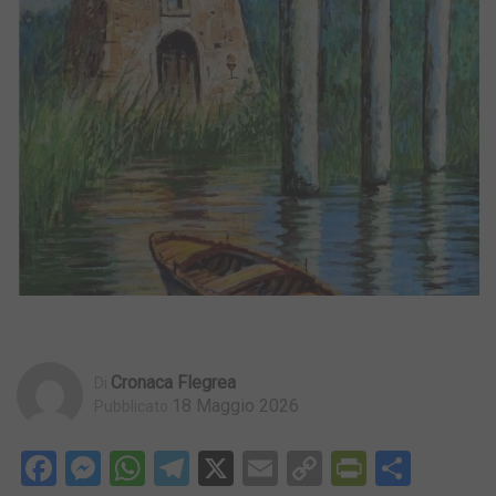
Cronaca Flegrea
Di
18 Maggio 2026
Pubblicato
Facebook
Messenger
WhatsApp
Telegram
X
Email
Copy
PrintFri
Condi