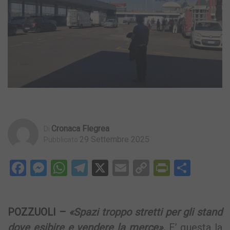
Cronaca Flegrea
Di
29 Settembre 2025
Pubblicato
Facebook
Messenger
WhatsApp
Telegram
X
Email
Copy
PrintFri
Condi
Link
POZZUOLI –
«Spazi troppo stretti per gli stand
dove esibire e vendere la merce».
E’ questa la