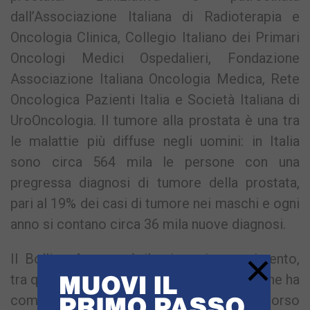
dall’Associazione Italiana di Radioterapia e
Oncologia Clinica, Collegio Italiano dei Primari
Oncologi Medici Ospedalieri, Fondazione
Associazione Italiana Oncologia Medica, Rete
Oncologica Pazienti Italia e Società Italiana di
UroOncologia. Il tumore alla prostata è una tra
le malattie più diffuse negli uomini: in Italia
sono circa 564 mila le persone con una
pregressa diagnosi di tumore della prostata,
pari al 19% dei casi di tumore nei maschi e ogni
anno si contano circa 36 mila nuove diagnosi.
×
Il Bollino Azzurro è il primo riconoscimento,
tra quelli promossi da Fondazione Onda, che ha
come oggetto la salute dell’uomo. Lo scorso