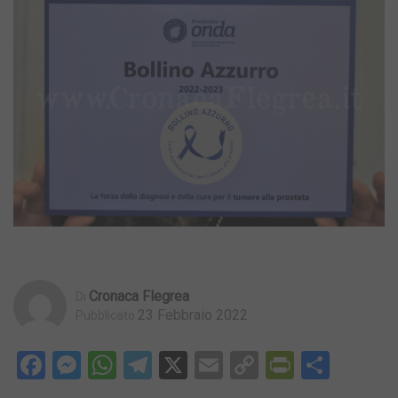
Cronaca Flegrea
Di
23 Febbraio 2022
Pubblicato
Facebook
Messenger
WhatsApp
Telegram
X
Email
Copy
PrintFri
Condi
Link