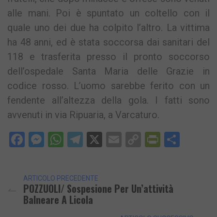
alle mani. Poi è spuntato un coltello con il
quale uno dei due ha colpito l’altro. La vittima
ha 48 anni, ed è stata soccorsa dai sanitari del
118 e trasferita presso il pronto soccorso
dell’ospedale Santa Maria delle Grazie in
codice rosso. L’uomo sarebbe ferito con un
fendente all’altezza della gola. I fatti sono
avvenuti in via Ripuaria, a Varcaturo.
Facebook
Messenger
WhatsApp
Telegram
X
Email
Copy
PrintFri
Condi
Link
ARTICOLO PRECEDENTE
POZZUOLI/ Sospesione Per Un’attività
Balneare A Licola