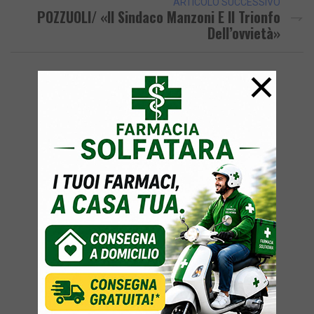
ARTICOLO SUCCESSIVO
POZZUOLI/ «Il Sindaco Manzoni E Il Trionfo
Dell’ovvietà»
×