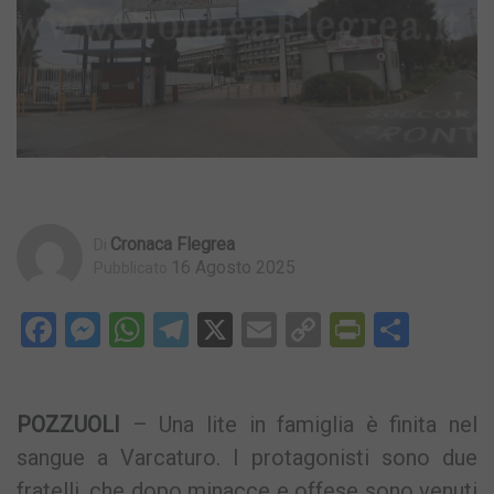
Cronaca Flegrea
Di
16 Agosto 2025
Pubblicato
Facebook
Messenger
WhatsApp
Telegram
X
Email
Copy
PrintFri
Condi
Link
POZZUOLI
– Una lite in famiglia è finita nel
sangue a Varcaturo. I protagonisti sono due
fratelli, che dopo minacce e offese sono venuti