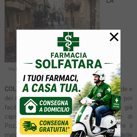
LA
×
Via Maria Puteolana, una stradina del centro
storico
COLLETTIVITA’ PAGA
– Lo stato delle strade e
dei marciapiedi del centro storico diventa poi
facilmente un problema erariale. Difatti è già
capitato diverse volte che il Comune di
Pozzuoli sia stato condannato a risarcire il
malcapitato che per colpa dello stato delle