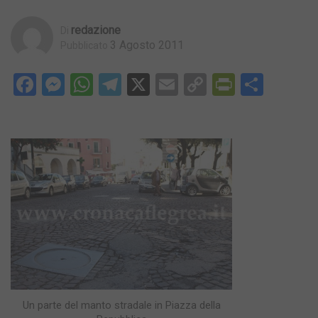
Redazione
Di
3 Agosto 2011
Pubblicato
Facebook
Messenger
WhatsApp
Telegram
X
Email
Copy
PrintFri
Condi
Link
Un parte del manto stradale in Piazza della