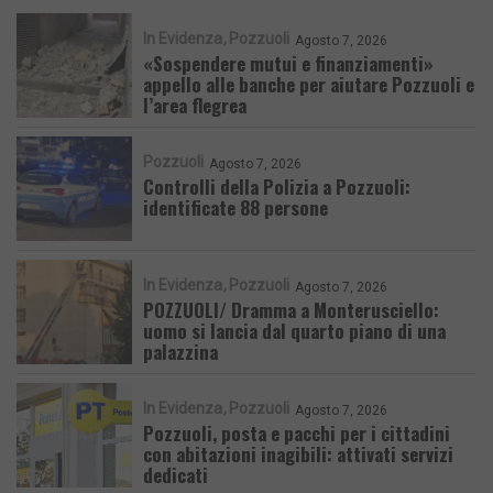
In Evidenza
Pozzuoli
Agosto 7, 2026
«Sospendere mutui e finanziamenti»
appello alle banche per aiutare Pozzuoli e
l’area flegrea
Pozzuoli
Agosto 7, 2026
Controlli della Polizia a Pozzuoli:
identificate 88 persone
In Evidenza
Pozzuoli
Agosto 7, 2026
POZZUOLI/ Dramma a Monterusciello:
uomo si lancia dal quarto piano di una
palazzina
In Evidenza
Pozzuoli
Agosto 7, 2026
Pozzuoli, posta e pacchi per i cittadini
con abitazioni inagibili: attivati servizi
dedicati