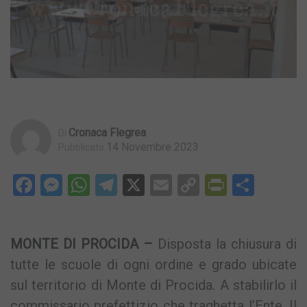
Cronaca Flegrea
Di
14 Novembre 2023
Pubblicato
Facebook
Messenger
WhatsApp
Telegram
X
Email
Copy
PrintFri
Condi
Link
MONTE DI PROCIDA –
Disposta la chiusura di
tutte le scuole di ogni ordine e grado ubicate
sul territorio di Monte di Procida. A stabilirlo il
commissario prefettizio che traghetta l’Ente. Il