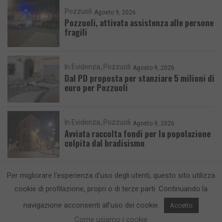
Pozzuoli
Agosto 9, 2026
Pozzuoli, attivata assistenza alle persone
fragili
In Evidenza
Pozzuoli
Agosto 9, 2026
Dal PD proposta per stanziare 5 milioni di
euro per Pozzuoli
In Evidenza
Pozzuoli
Agosto 9, 2026
Avviata raccolta fondi per la popolazione
colpita dal bradisismo
Per migliorare l'esperienza d'uso degli utenti, questo sito utilizza
cookie di profilazione, propri o di terze parti. Continuando la
navigazione acconsenti all'uso dei cookie.
Accetto
CronacaFlegrea testata giornalistica - aut. Tribunale di Napoli n. 34 del
23/05/2012.
Come usiamo i cookie
Info e Contatti