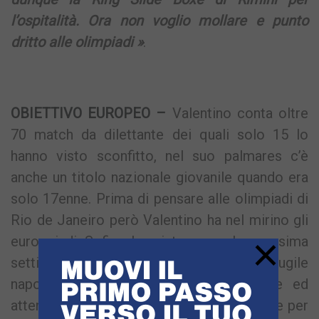
l’ospitalità. Ora non voglio mollare e punto
dritto alle olimpiadi »
.
OBIETTIVO EUROPEO –
Valentino conta oltre
70 match da dilettante dei quali solo 15 lo
hanno visto sconfitto, nel suo palmares c’è
anche un titolo nazionale giovanile quando era
solo 17enne. Prima di pensare alle olimpiadi di
Rio de Janeiro però Valentino ha nel mirino gli
×
europei di Sofia che si terranno la prossima
settimana. Attualmente il forte pugile
napoletano è in ritiro con la nazionale ed
attende fiducioso la convocazione ufficiale per