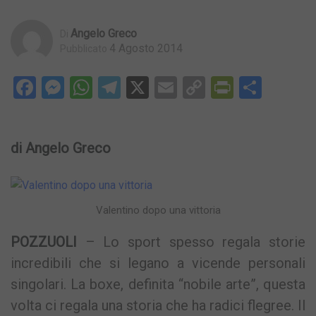
Angelo Greco
Di
4 Agosto 2014
Pubblicato
Facebook
Messenger
WhatsApp
Telegram
X
Email
Copy
PrintFri
Condi
Link
di Angelo Greco
Valentino dopo una vittoria
POZZUOLI
– Lo sport spesso regala storie
incredibili che si legano a vicende personali
singolari. La boxe, definita “nobile arte”, questa
volta ci regala una storia che ha radici flegree. Il