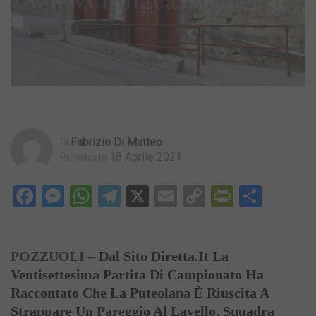
Fabrizio Di Matteo
Di
18 Aprile 2021
Pubblicato
Facebook
Messenger
WhatsApp
Telegram
X
Email
Copy
PrintFri
Condi
Link
POZZUOLI –
Dal Sito Diretta.it La
Ventisettesima Partita Di Campionato Ha
Raccontato Che La Puteolana È Riuscita A
Strappare Un Pareggio Al Lavello, Squadra