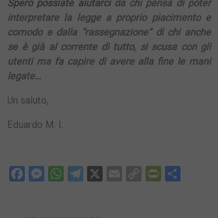
Spero possiate aiutarci
da chi pensa di poter
interpretare la legge a proprio piacimento e
comodo e dalla “rassegnazione” di chi anche
se è già al corrente di tutto, si scusa con gli
utenti ma fa capire di avere alla fine le mani
legate…
Un saluto,
Eduardo M. I.
Facebook
Messenger
WhatsApp
Telegram
X
Email
Copy
PrintFri
Condi
Link