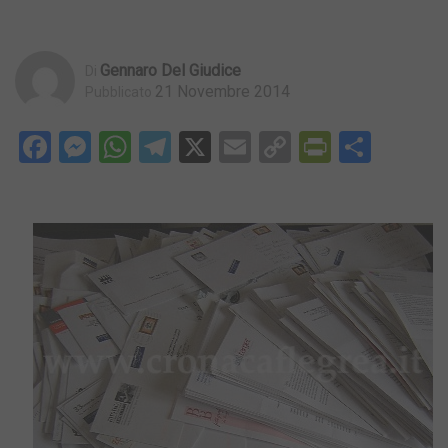
Gennaro Del Giudice
Di
21 Novembre 2014
Pubblicato
Facebook
Messenger
WhatsApp
Telegram
X
Email
Copy
PrintFri
Condi
Link