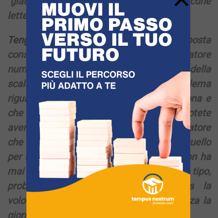
“giacenza” per me e per la mia famiglia: alcune
lettere risalivano al mese di maggio.
Tengo a specificare
che anche nella posta
consegnata al nostro amministratore
numerosi indirizzi risultavano completi della
scala…Vi segnalo inoltre che il problema
riguarderebbe altri parchi della stessa zona e
che solo nel nostro vi sono 45 famiglie. Potete
avere conferma dallo stesso amministratore
che abita in un condominio adiacente a quello
per cui vi scrivo. Il precedente postino non ha
mai sollevato problemi di questo tipo,
probabilmente perchè alla base c’era la
volontà di portare a termine con coscienza la
giornata lavorativa.