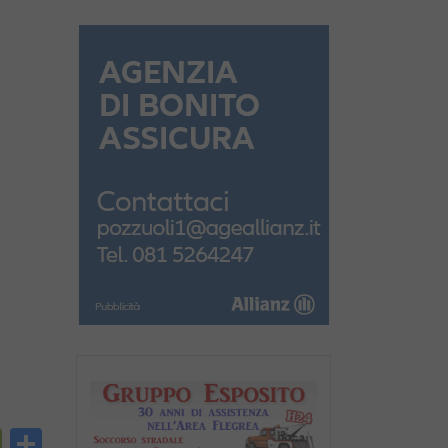
py
PrintFriendly
Condividi