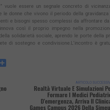
 vuole essere un segnale concreto di vicinanza
le donne che vivono il periodo della gravidanza 
nti e bisogni spesso complessi da affrontare da 
innova così il proprio impegno nella promozion
ella solidarietà sociale, aprendo le porte della p
ete di sostegno e condivisione.L’incontro è gratu
y
rintFriendly
Condividi
k
ARTICOLO SUCCESSI
gno
Realtà Virtuale E Simulazioni P
Formare I Medici Pediatri
D’emergenza, Arriva Il Clinic
Games Campus 2026 Della Sime