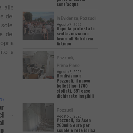
senz’acqua
 alle
e del
In Evidenza
Pozzuoli
sole.
Agosto 7, 2026
Dopo la protesta la
svolta: iniziano i
e del
lavori all’Hub di via
ropria
Artiaco
ito e
Pozzuoli
Primo Piano
Agosto 6, 2026
Bradisismo a
Pozzuoli, il nuovo
bollettino: 1700
sfollati, 691 case
dichiarate inagibili
VO
er
Pozzuoli
ci
Agosto 6, 2026
Pozzuoli, da Acen
al
263mila euro per
up
scuole e rete idrica