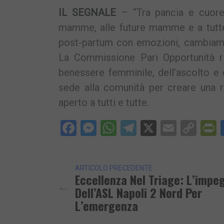
IL SEGNALE
– “Tra pancia e cuore”
mamme, alle future mamme e a tutte 
post-partum con emozioni, cambiame
La Commissione Pari Opportunità r
benessere femminile, dell’ascolto e d
sede alla comunità per creare una r
aperto a tutti e tutte.
Facebook
Messenger
WhatsApp
Telegram
X
Email
Cop
P
Lin
ARTICOLO PRECEDENTE
Eccellenza Nel Triage: L’impe
Dell’ASL Napoli 2 Nord Per
L’emergenza