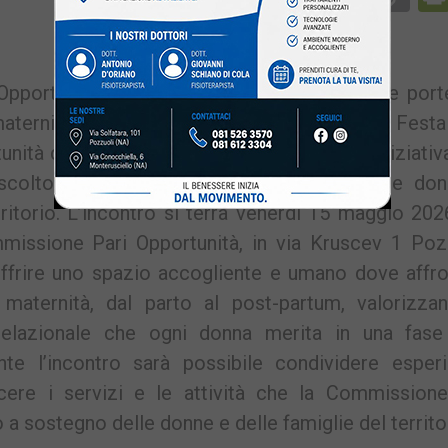
Li
portunità del Comune di Pozzuoli apre le porte
aternità e al post-partum In occasione della Festa
ità del Comune di Pozzuoli promuove l’iniziativa
colto, confronto e sostegno dedicato alle don
torio. L’incontro si terrà venerdì 15 maggio 202
missione Pari Opportunità, in via Kruscev 1 Pozz
i offrire uno spazio accogliente e umano dove affr
 maternità, dal parto al post-partum, valorizzan
relazionale che ogni donna merita in una fase
nte l’incontro sarà possibile condividere esperi
scere i servizi e le attività che la Commissione
a sostegno delle donne e delle famiglie del territo