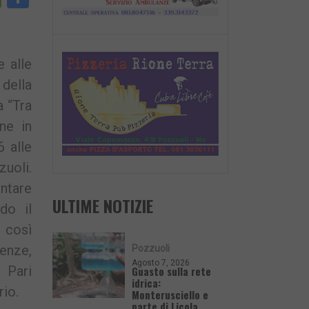
nk
 alle
 della
 “Tra
ne in
6 alle
uoli.
ontare
ULTIME NOTIZIE
do il
 così
enze,
Pozzuoli
Agosto 7, 2026
 Pari
Guasto sulla rete
idrica:
rio.
Monterusciello e
parte di Licola