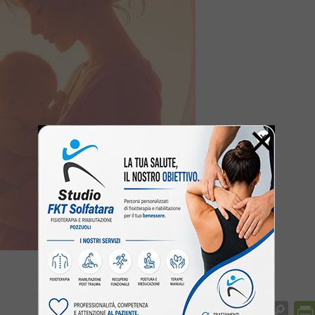
×
Facebook
Messenger
WhatsApp
Telegram
X
Email
Co