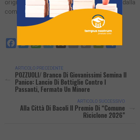
originale gioco teatrale messo in scena dalla
compagnia Solot.
Facebook
Messenger
WhatsApp
Telegram
X
Email
Copy
PrintFri
Condi
Link
ARTICOLO PRECEDENTE
POZZUOLI/ Branco Di Giovanissimi Semina Il
Panico: Lancio Di Bottiglie Contro I
Passanti, Fermato Un Minore
ARTICOLO SUCCESSIVO
Alla Città Di Bacoli Il Premio Di “Comune
Riciclone 2026”