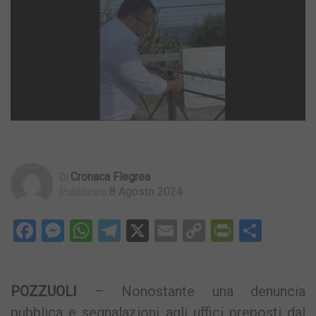
Cronaca Flegrea
Di
8 Agosto 2024
Pubblicato
Facebook
Messenger
WhatsApp
Telegram
X
Email
Copy
PrintFri
Condi
Link
POZZUOLI
– Nonostante una denuncia
pubblica e segnalazioni agli uffici preposti dal