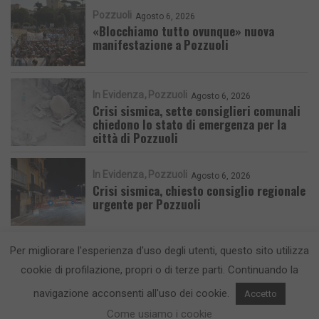
Pozzuoli
Agosto 6, 2026
«Blocchiamo tutto ovunque» nuova
manifestazione a Pozzuoli
In Evidenza
Pozzuoli
Agosto 6, 2026
Crisi sismica, sette consiglieri comunali
chiedono lo stato di emergenza per la
città di Pozzuoli
In Evidenza
Pozzuoli
Agosto 6, 2026
Crisi sismica, chiesto consiglio regionale
urgente per Pozzuoli
Per migliorare l'esperienza d'uso degli utenti, questo sito utilizza
cookie di profilazione, propri o di terze parti. Continuando la
navigazione acconsenti all'uso dei cookie.
Accetto
CronacaFlegrea testata giornalistica - aut. Tribunale di Napoli n. 34 del
Come usiamo i cookie
23/05/2012.
Info e Contatti