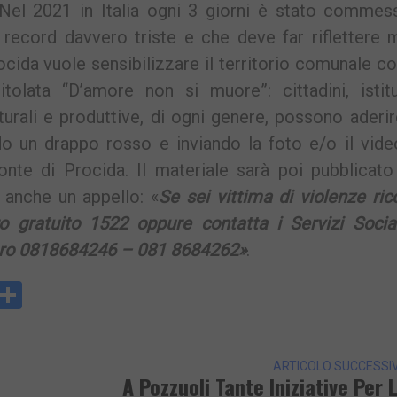
Nel 2021 in Italia ogni 3 giorni è stato commes
 record davvero triste e che deve far riflettere 
cida vuole sensibilizzare il territorio comunale c
itolata “D’amore non si muore”: cittadini, istitu
turali e produttive, di ogni genere, possono aderir
 un drappo rosso e inviando la foto e/o il video
e di Procida. Il materiale sarà poi pubblicato 
e anche un appello: «
Se sei vittima di violenze ric
 gratuito 1522 oppure contatta i Servizi Social
ero 0818684246 – 081 8684262»
.
y
rintFriendly
Condividi
k
ARTICOLO SUCCESSI
A Pozzuoli Tante Iniziative Per 