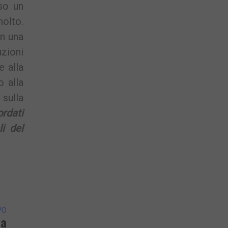
so un
molto.
on una
zioni
e alla
 alla
sulla
ordati
i del
VO
La