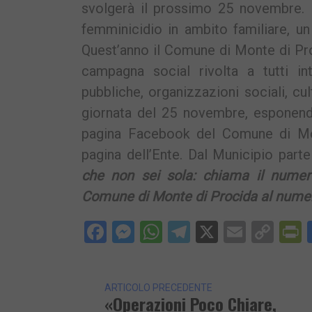
svolgerà il prossimo 25 novembre. 
femminicidio in ambito familiare, un
Quest’anno il Comune di Monte di Pro
campagna social rivolta a tutti int
pubbliche, organizzazioni sociali, cul
giornata del 25 novembre, esponendo
pagina Facebook del Comune di Mont
pagina dell’Ente. Dal Municipio part
che non sei sola: chiama il numero
Comune di Monte di Procida al num
Facebook
Messenger
WhatsApp
Telegram
X
Email
Cop
P
Lin
ARTICOLO PRECEDENTE
«Operazioni Poco Chiare,