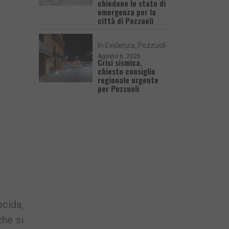
chiedono lo stato di
emergenza per la
città di Pozzuoli
In Evidenza
Pozzuoli
Agosto 6, 2026
Crisi sismica,
chiesto consiglio
regionale urgente
per Pozzuoli
cida,
che si