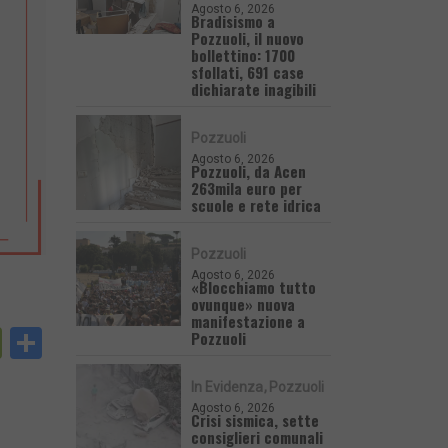
Agosto 6, 2026
Bradisismo a
Pozzuoli, il nuovo
bollettino: 1700
sfollati, 691 case
dichiarate inagibili
Pozzuoli
Agosto 6, 2026
Pozzuoli, da Acen
263mila euro per
scuole e rete idrica
Pozzuoli
Agosto 6, 2026
«Blocchiamo tutto
ovunque» nuova
manifestazione a
py
PrintFriendly
Condividi
Pozzuoli
nk
In Evidenza
Pozzuoli
Agosto 6, 2026
Crisi sismica, sette
consiglieri comunali