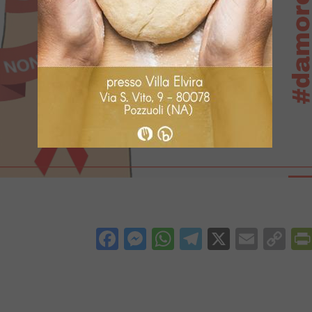
Facebook
Messenger
WhatsApp
Telegram
X
Email
Co
Li