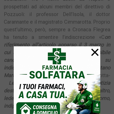
prospettati ad alcuni membri del direttivo di
Pozzuoli: il professor Dell’Isola, il dottor
Carannante e il magistrato Cimmarotta. Proprio
quest’ultimo, però, sempre a Cronaca Flegrea
ha tenuto a smentire l’indiscrezione «C
on
riferimento all’articolo apparso il 3 marzo in
×
cui si accosta il mio nome ad una possibile
candidatura a Sindaco di Pozzuoli
su
indicazione del Segretario del PD napoletano
Marco Sarracino,
-ha fatto sapere Cimmarotta-
Le rappresento che trattasi di notizia
destituita di ogni fondamento che, peraltro,
lede la mia immagine di magistrato autonomo,
indipendente e imparziale».