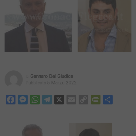
Gennaro Del Giudice
Di
5 Marzo 2022
Pubblicato
Facebook
Messenger
WhatsApp
Telegram
X
Email
Copy
PrintFri
Condi
Link