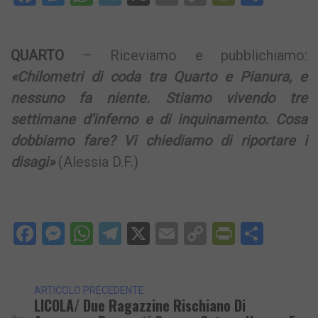
Link
QUARTO
– Riceviamo e pubblichiamo:
«Chilometri di coda tra Quarto e Pianura, e
nessuno fa niente. Stiamo vivendo tre
settimane d’inferno e di inquinamento. Cosa
dobbiamo fare? Vi chiediamo di riportare i
disagi»
(Alessia D.F.)
Facebook
Messenger
WhatsApp
Telegram
X
Email
Copy
PrintFri
Condi
Link
ARTICOLO PRECEDENTE
LICOLA/ Due Ragazzine Rischiano Di