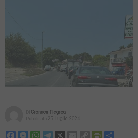
Cronaca Flegrea
Di
25 Luglio 2024
Pubblicato
Facebook
Messenger
WhatsApp
Telegram
X
Email
Copy
PrintFri
Condi