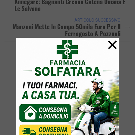
Annegare: Bagnanti Creano Catena Umana E
Le Salvano
ARTICOLO SUCCESSIVO
Manzoni Mette In Campo 50mila Euro Per Il
Ferragosto A Pozzuoli
×