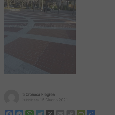
Cronaca Flegrea
Di
15 Giugno 2021
Pubblicato
Facebook
Messenger
WhatsApp
Telegram
X
Email
Copy
PrintFri
Condi