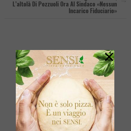
L’altolà Di Pozzuoli Ora Al Sindaco «Nessun
Incarico Fiduciario»
×