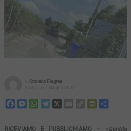
Cronaca Flegrea
Di
1 Giugno 2023
Pubblicato
Facebook
Messenger
WhatsApp
Telegram
X
Email
Copy
PrintFri
Condi
Link
RICEVIAMO E PUBBLICHIAMO
– «
Gentile