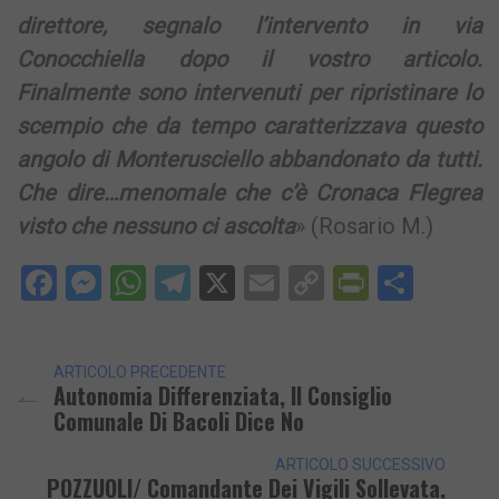
direttore, segnalo l’intervento in via
Conocchiella dopo il vostro articolo.
Finalmente sono intervenuti per ripristinare lo
scempio che da tempo caratterizzava questo
angolo di Monterusciello abbandonato da tutti.
Che dire…menomale che c’è Cronaca Flegrea
visto che nessuno ci ascolta
» (Rosario M.)
Facebook
Messenger
WhatsApp
Telegram
X
Email
Copy
PrintFri
Condi
Link
ARTICOLO PRECEDENTE
Autonomia Differenziata, Il Consiglio
Comunale Di Bacoli Dice No
ARTICOLO SUCCESSIVO
POZZUOLI/ Comandante Dei Vigili Sollevata,