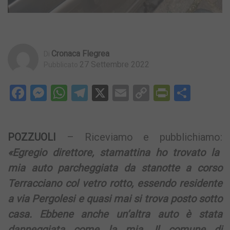
Cronaca Flegrea
Di
27 Settembre 2022
Pubblicato
Facebook
Messenger
WhatsApp
Telegram
X
Email
Copy
PrintFri
Condi
Link
POZZUOLI
– Riceviamo e pubblichiamo:
«Egregio direttore, stamattina ho trovato la
mia auto parcheggiata da stanotte a corso
Terracciano col vetro rotto, essendo residente
a via Pergolesi e quasi mai si trova posto sotto
casa. Ebbene anche un’altra auto è stata
danneggiata come la mia. Il comune di