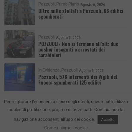
Pozzuoli
Primo Piano
Agosto 6, 2026
Oltre mille sfollati a Pozzuoli, 66 edifici
sgomberati
Pozzuoli
Agosto 6, 2026
POZZUOLI/ Non si fermano all’alt: due
pusher inseguiti e arrestati dai
carabinieri
In Evidenza
Pozzuoli
Agosto 6, 2026
Pozzuoli, 576 interventi dei Vigili del
Fuoco: sgomberati 125 edifici
Per migliorare l'esperienza d'uso degli utenti, questo sito utilizza
cookie di profilazione, propri o di terze parti. Continuando la
navigazione acconsenti all'uso dei cookie.
Accetto
CronacaFlegrea testata giornalistica - aut. Tribunale di Napoli n. 34 del
Come usiamo i cookie
23/05/2012.
Info e Contatti