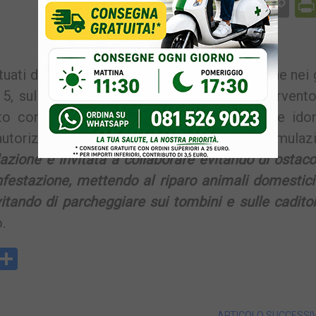
Facebook
Messenger
WhatsApp
Telegram
X
Email
Co
Li
uati due nuovi trattamenti di deblattizzazione nei 
 5, sul territorio di Monte di Procida. L’intervent
to con l’ausilio di automezzi e attrezzature idon
autorizzati dal Ministero della Salute, in formulaz
azione è invitata a collaborare evitando di ostaco
nfestazione, mettendo al riparo animali domestic
tando di parcheggiare sui tombini e sulle cadito
.
y
rintFriendly
Condividi
k
ARTICOLO SUCCESSI