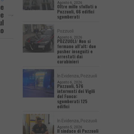
Agosto 6, 2026
de
Oltre mille sfollati a
Pozzuoli, 66 edifici
ze
sgomberati
ul
to
Pozzuoli
Agosto 6, 2026
POZZUOLI/ Non si
fermano all’alt: due
pusher inseguiti e
arrestati dai
carabinieri
In Evidenza
Pozzuoli
Agosto 6, 2026
Pozzuoli, 576
interventi dei Vigili
del Fuoco:
sgomberati 125
edifici
In Evidenza
Pozzuoli
Agosto 5, 2026
Il sindaco di Pozzuoli