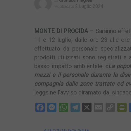
Cronaca Flegrea
Di
2 Luglio 2024
Pubblicato
MONTE DI PROCIDA
– Saranno effett
11 e 12 luglio, dalle ore 23 alle ore
effettuato da personale specializza
prodotti utilizzati sono registrati e 
basso impatto ambientale. «
La popol
mezzi e il personale durante la disi
compagnia dalle zone trattate ed evi
legge nell’avviso diramato dal sindaco
Facebook
Messenger
WhatsApp
Telegram
X
Email
Cop
P
Lin
ARTICOLO PRECEDENTE