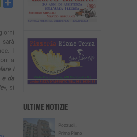
py
PrintFriendly
Condividi
nk
giorni
o sarà
ee. I
ioni a
lare i
i e da
ie
», si
ULTIME NOTIZIE
Pozzuoli
Primo Piano
VO