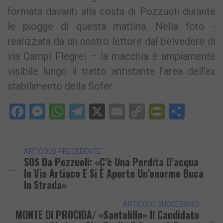
formata davanti alla costa di Pozzuoli durante
le piogge di questa mattina. Nella foto -
realizzata da un nostro lettore dal belvedere di
via Campi Flegrei – la macchia è ampiamente
visibile lungo il tratto antistante l’area dell’ex
stabilimento della Sofer.
Facebook
Messenger
WhatsApp
Telegram
X
Email
Copy
PrintFri
Condi
Link
ARTICOLO PRECEDENTE
SOS Da Pozzuoli: «C’è Una Perdita D’acqua
In Via Artiaco E Si È Aperta Un’enorme Buca
In Strada»
ARTICOLO SUCCESSIVO
MONTE DI PROCIDA/ «Santolillo» Il Candidato