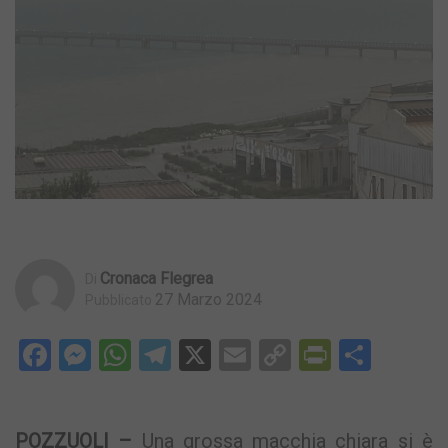
Cronaca Flegrea
Di
27 Marzo 2024
Pubblicato
Facebook
Messenger
WhatsApp
Telegram
X
Email
Copy
PrintFri
Condi
Link
POZZUOLI –
Una grossa macchia chiara si è