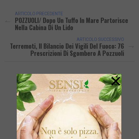
ARTICOLO PRECEDENTE
POZZUOLI/ Dopo Un Tuffo In Mare Partorisce
Nella Cabina Di Un Lido
ARTICOLO SUCCESSIVO
Terremoti, Il Bilancio Dei Vigili Del Fuoco: 76
Prescrizioni Di Sgombero A Pozzuoli
×