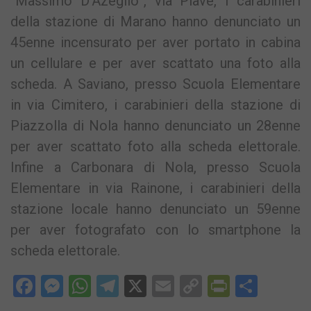
“Massimo D’Azeglio”, via Piave, i carabinieri
della stazione di Marano hanno denunciato un
45enne incensurato per aver portato in cabina
un cellulare e per aver scattato una foto alla
scheda. A Saviano, presso Scuola Elementare
in via Cimitero, i carabinieri della stazione di
Piazzolla di Nola hanno denunciato un 28enne
per aver scattato foto alla scheda elettorale.
Infine a Carbonara di Nola, presso Scuola
Elementare in via Rainone, i carabinieri della
stazione locale hanno denunciato un 59enne
per aver fotografato con lo smartphone la
scheda elettorale.
Facebook
Messenger
WhatsApp
Telegram
X
Email
Copy
PrintFri
Condi
Link