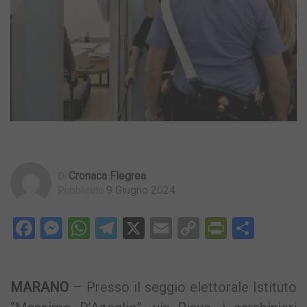
Cronaca Flegrea
Di
9 Giugno 2024
Pubblicato
Facebook
Messenger
WhatsApp
Telegram
X
Email
Copy
PrintFri
Condi
Link
MARANO
– Presso il seggio elettorale Istituto