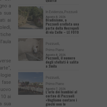
Quarto
ugno a
In Evidenza
Pozzuoli
a sua
Agosto 8, 2026
Bradisismo, a
ti ai
Pozzuoli crollata una
oledì,
parte della Necropoli
di via Celle – LE FOTO
ttiche
l’aula
Pozzuoli
Primo Piano
Agosto 8, 2026
Pozzuoli, il numero
iverse
degli sfollati è salito
a 2mila
arte”,
ologie
Pozzuoli
a fase
Primo Piano
a uovo
Agosto 7, 2026
L’urlo dei bambini al
corteo di Pozzuoli
 10 ai
«Vogliamo contare i
la sua
giochi non le