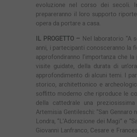
evoluzione nel corso dei secoli. In
prepareranno il loro supporto riport
opera da portare a casa.
IL PROGETTO –
Nel laboratorio “A sc
anni, i partecipanti conosceranno la fi
approfondiranno l’importanza che la p
visite guidate, della durata di un’o
approfondimento di alcuni temi. I pa
storico, architettonico e archeolog
soffitto moderno che riproduce le cost
della cattedrale una preziosissima
Artemisia Gentileschi: “San Gennaro ne
Londra, “L’Adorazione dei Magi” e “S
Giovanni Lanfranco, Cesare e France