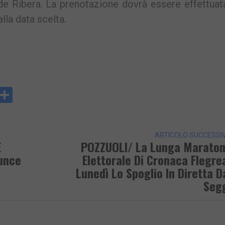
e Ribera. La prenotazione dovrà essere effettuat
lla data scelta.
y
rintFriendly
Condividi
k
ARTICOLO SUCCESSI
E
POZZUOLI/ La Lunga Marato
nunce
Elettorale Di Cronaca Flegre
Lunedì Lo Spoglio In Diretta D
Seg