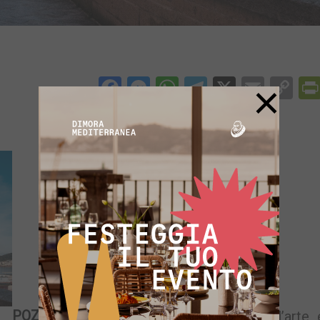
Facebook
Messenger
WhatsApp
Telegram
X
Email
Co
×
Li
POZZUOLI –
Una estate all’insegna dell’arte