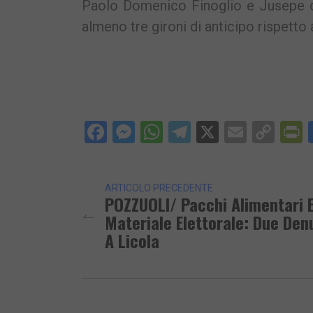
Paolo Domenico Finoglio e Jusepe d
almeno tre gironi di anticipo rispetto a
Facebook
Messenger
WhatsApp
Telegram
X
Email
Cop
P
Lin
ARTICOLO PRECEDENTE
POZZUOLI/ Pacchi Alimentari 
Materiale Elettorale: Due De
A Licola