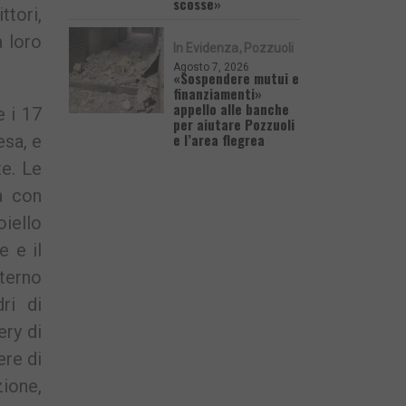
scosse»
tori,
a loro
In Evidenza
Pozzuoli
Agosto 7, 2026
«Sospendere mutui e
finanziamenti»
appello alle banche
e i 17
per aiutare Pozzuoli
e l’area flegrea
esa, e
te. Le
ca con
oiello
 e il
nterno
ri di
ery di
ere di
ione,