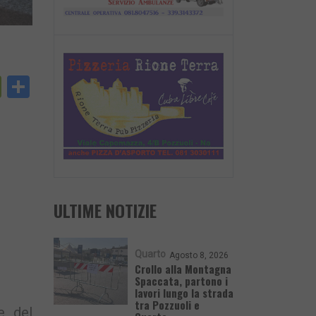
py
PrintFriendly
Condividi
nk
ULTIME NOTIZIE
Quarto
Agosto 8, 2026
Crollo alla Montagna
Spaccata, partono i
lavori lungo la strada
tra Pozzuoli e
 e del