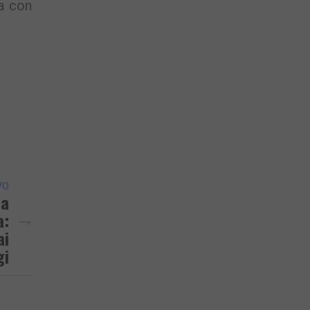
a con
VO
na
a:
ai
gi