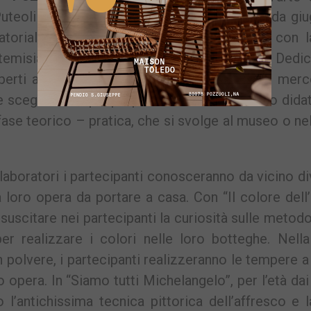
Puteoli Sacra al Rione Terra di Pozzuoli che da gi
ratoriali e visite guidate al Tempio-Duomo, con l
rtemisia Gentileschi e il Museo Diocesano. Dedica
perti anche a genitori e nonni, si terranno il merc
 scegliere tra più proposte. Le attività ludico dida
fase teorico – pratica, che si svolge al museo o nel
 laboratori i partecipanti conosceranno da vicino d
 loro opera da portare a casa. Con “Il colore dell’
i suscitare nei partecipanti la curiosità sulle metod
 per realizzare i colori nelle loro botteghe. Nell
n polvere, i partecipanti realizzeranno le tempere 
o opera. In “Siamo tutti Michelangelo”, per l’età dai
 l’antichissima tecnica pittorica dell’affresco e 