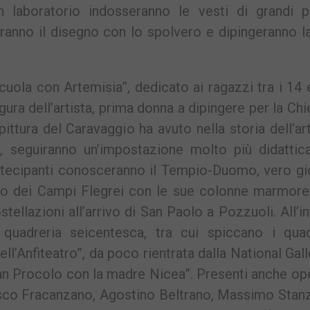
 laboratorio indosseranno le vesti di grandi pit
eranno il disegno con lo spolvero e dipingeranno l
uola con Artemisia”, dedicato ai ragazzi tra i 14 
gura dell’artista, prima donna a dipingere per la Chi
ittura del Caravaggio ha avuto nella storia dell’ar
ra, seguiranno un’impostazione molto più didatti
rtecipanti conosceranno il Tempio-Duomo, vero gi
ico dei Campi Flegrei con le sue colonne marmoree
ellazioni all’arrivo di San Paolo a Pozzuoli. All’i
 quadreria seicentesca, tra cui spiccano i quad
ll’Anfiteatro”, da poco rientrata dalla National Gall
an Procolo con la madre Nicea”. Presenti anche op
sco Fracanzano, Agostino Beltrano, Massimo Stanz