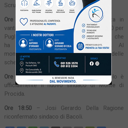
Scrutinate 7592 schede.
Ore 17:50 –
A Monte di Procida resta in
vantaggio Santolillo: 3298 voti per lui, 2730 per
Pugliese. Distaccata nettamente Coppola che
ha ottenuto finora 1040 preferenze. Al
momento è stato scrutinato l’93,97% delle
schede.
Ore 18:00
– Salvatore Scotto di Santolo è
ufficialmente il nuovo sindaco di Monte di
Procida.
Ore 18:50
– Josi Gerardo Della Ragione
riconfermato sindaco di Bacoli.