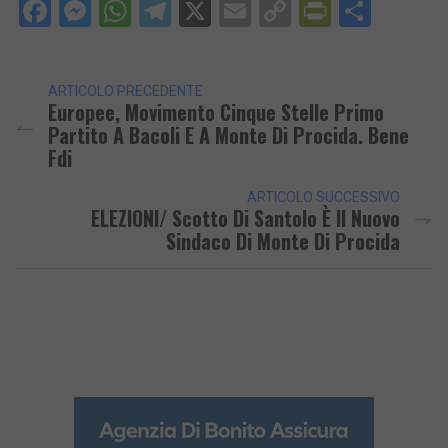
Facebook
Messenger
WhatsApp
Telegram
X
Email
Copy
PrintFri
Condi
Link
ARTICOLO PRECEDENTE
Europee, Movimento Cinque Stelle Primo
Partito A Bacoli E A Monte Di Procida. Bene
Fdi
ARTICOLO SUCCESSIVO
ELEZIONI/ Scotto Di Santolo È Il Nuovo
Sindaco Di Monte Di Procida