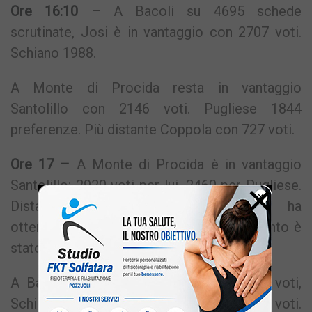
Ore 16:10
– A Bacoli su 4695 schede
scrutinate, Josi è in vantaggio con 2707 voti.
Schiano 1988.
A Monte di Procida resta in vantaggio
Santolillo con 2146 voti. Pugliese 1844
preferenze. Più distante Coppola con 727 voti.
Ore 17 –
A Monte di Procida è in vantaggio
×
Santolillo: 2920 voti per lui, 2460 per Pugliese.
Distaccata nettamente Coppola che ha
ottenuto finora 992 preferenze. Al momento è
stato scrutinato l’82,92% delle schede.
A Bacoli Josi è in vantaggio con 4342 voti,
Schiano ha incassato finora 3250 voti.