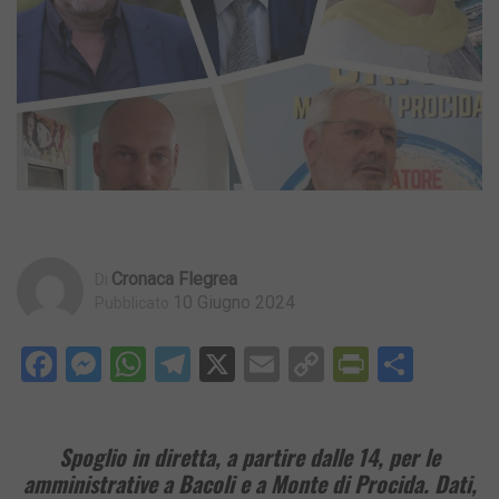
Cronaca Flegrea
Di
10 Giugno 2024
Pubblicato
Facebook
Messenger
WhatsApp
Telegram
X
Email
Copy
PrintFri
Condi
Link
Spoglio in diretta, a partire dalle 14, per le
amministrative a Bacoli e a Monte di Procida. D
ati,