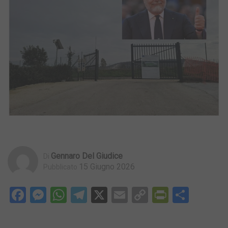
Gennaro Del Giudice
Di
15 Giugno 2026
Pubblicato
Facebook
Messenger
WhatsApp
Telegram
X
Email
Copy
PrintFri
Condi
Link