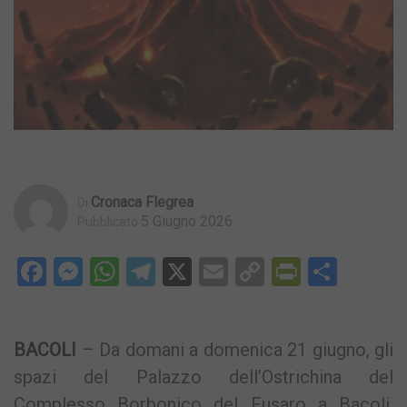
Cronaca Flegrea
Di
5 Giugno 2026
Pubblicato
Facebook
Messenger
WhatsApp
Telegram
X
Email
Copy
PrintFri
Condi
Link
BACOLI
– Da domani a domenica 21 giugno, gli
spazi del Palazzo dell’Ostrichina del
Complesso Borbonico del Fusaro a Bacoli,