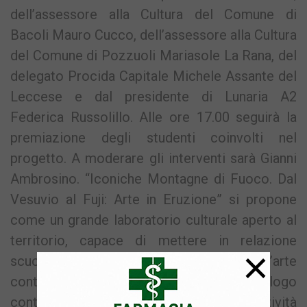
dell’assessore alla Cultura del Comune di
Bacoli Mauro Cucco, dell’assessore alla Cultura
del Comune di Pozzuoli Mariasole La Rana, del
delegato Procida Capitale Michele Assante del
Leccese e dal presidente di Lunaria A2
Federica Russolillo. Alle ore 17.00 seguirà la
premiazione degli studenti coinvolti nel
progetto. A moderare gli interventi sarà Gianni
Ambrosino. “Iconiche Montagne di Fuoco. Dal
Vesuvio al Fuji: Arte in Eruzione” si propone
come un grande laboratorio culturale aperto al
territorio, capace di mettere in relazione
×
scuole, giovani artisti, protagonisti dell’arte
contemporanea e istituzioni, in un dialogo
continuo tra memoria, paesaggio e creatività