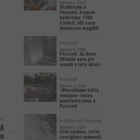
Agosto 6, 2026
Bradisismo a
Pozzuoli, il nuovo
bollettino: 1700
sfollati, 691 case
dichiarate inagibili
Pozzuoli
Agosto 6, 2026
Pozzuoli, da Acen
263mila euro per
scuole e rete idrica
Pozzuoli
Agosto 6, 2026
«Blocchiamo tutto
ovunque» nuova
manifestazione a
Pozzuoli
VO
In Evidenza
Pozzuoli
 A
Agosto 6, 2026
Crisi sismica, sette
on
consiglieri comunali