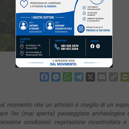
Facebook
Messenger
WhatsApp
Telegram
X
Email
Co
Li
al momento
che un articolo è meglio di un espo
re l’ex (mai aperta) passeggiata archeologica 
sime condizioni: vegetazione incontrollata e ri