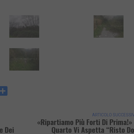
y
rintFriendly
Condividi
k
ARTICOLO SUCCESSI
«Ripartiamo Più Forti Di Prima!»
e Dei
Quarto Vi Aspetta “Risto D