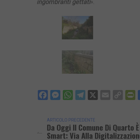
ingombranti gettati
».
Facebook
Messenger
WhatsApp
Telegram
X
Email
Cop
P
Lin
ARTICOLO PRECEDENTE
Da Oggi Il Comune Di Quarto È
Smart: Via Alla Digitalizzazion