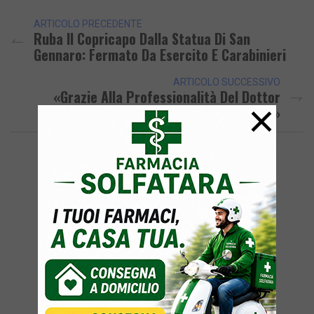
ARTICOLO PRECEDENTE
Ruba Il Copricapo Dalla Statua Di San
Gennaro: Fermato Da Esercito E Carabinieri
ARTICOLO SUCCESSIVO
«Grazie Alla Professionalità Del Dottor
×
Barba Del Comune Di Pozzuoli»