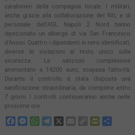
carabinieri della compagnia locale. I militari,
anche grazie alla collaborazione del NIL e di
personale dell’ASL Napoli 2 Nord hanno
ispezionato un albergo di via San Francesco
d’Assisi. Quattro i dipendenti in nero identificati,
diverse le violazioni al testo unico sulla
sicurezza. Le sanzioni complessive
ammontano a 14200 euro, sospesa l’attività.
Durante il controllo è stata disposta una
sanificazione straordinaria, da compiere entro
7 giorni. I controlli continueranno anche nelle
prossime ore.
Facebook
Messenger
WhatsApp
Telegram
X
Email
Copy
PrintFri
Condi
Link