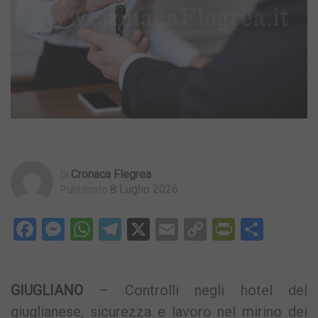
Cronaca Flegrea
Di
8 Luglio 2026
Pubblicato
Facebook
Messenger
WhatsApp
Telegram
X
Email
Copy
PrintFri
Condi
Link
GIUGLIANO
– Controlli negli hotel del
giuglianese, sicurezza e lavoro nel mirino dei