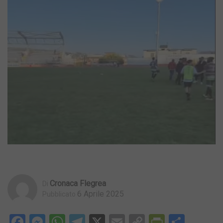
Cronaca Flegrea
Di
6 Aprile 2025
Pubblicato
Facebook
Messenger
WhatsApp
Telegram
X
Email
Copy
PrintFri
Condi