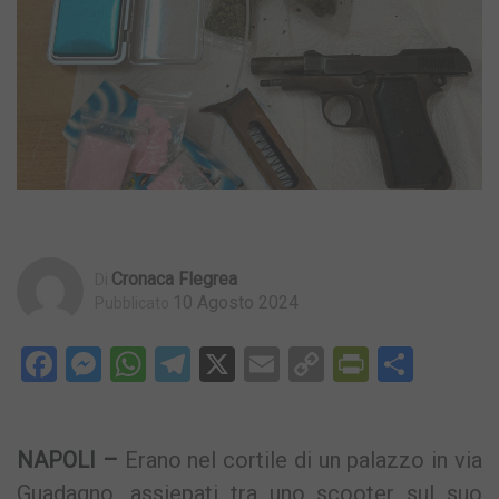
Cronaca Flegrea
Di
10 Agosto 2024
Pubblicato
Facebook
Messenger
WhatsApp
Telegram
X
Email
Copy
PrintFri
Condi
Link
NAPOLI –
Erano nel cortile di un palazzo in via
Guadagno, assiepati tra uno scooter sul suo