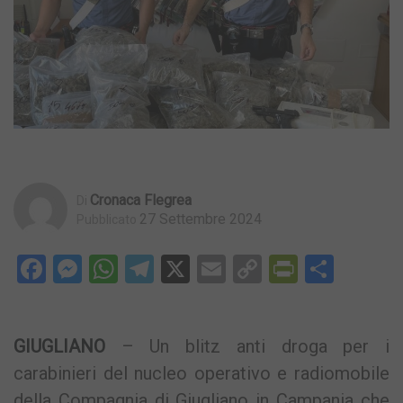
Cronaca Flegrea
Di
27 Settembre 2024
Pubblicato
Facebook
Messenger
WhatsApp
Telegram
X
Email
Copy
PrintFri
Condi
Link
GIUGLIANO
– Un blitz anti droga per i
carabinieri del nucleo operativo e radiomobile
della Compagnia di Giugliano in Campania che