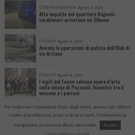
Città metropolitana
Agosto 9, 2026
Alto impatto nel quartiere Bagnoli:
carabinieri arrestano un 38enne
Pozzuoli
Agosto 9, 2026
Avviate le operazioni di pulizia dell’Hub di
via Artiaco
Pozzuoli
Agosto 8, 2026
I vigili del Fuoco salvano opere d’arte
nelle chiese di Pozzuoli. Incontro tra il
vescovo e i parroci
Per migliorare l'esperienza d'uso degli utenti, questo sito utilizza
cookie di profilazione, propri o di terze parti. Continuando la
navigazione acconsenti all'uso dei cookie.
Accetto
CronacaFlegrea testata giornalistica - aut. Tribunale di Napoli n. 34 del
Come usiamo i cookie
23/05/2012.
Info e Contatti