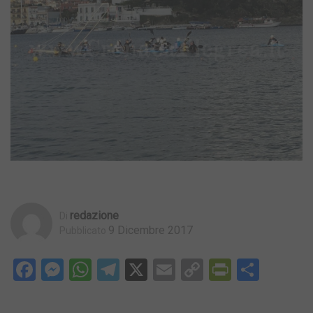
Redazione
Di
9 Dicembre 2017
Pubblicato
Facebook
Messenger
WhatsApp
Telegram
X
Email
Copy
PrintFri
Condi
Link