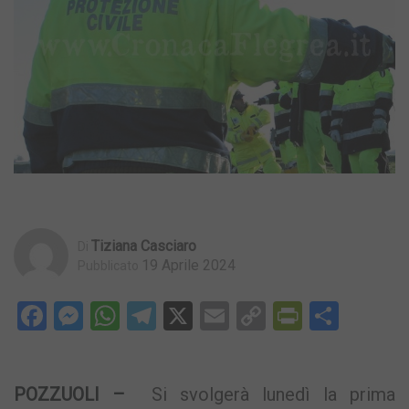
Tiziana Casciaro
Di
19 Aprile 2024
Pubblicato
Facebook
Messenger
WhatsApp
Telegram
X
Email
Copy
PrintFri
Condi
Link
POZZUOLI –
Si svolgerà lunedì la prima