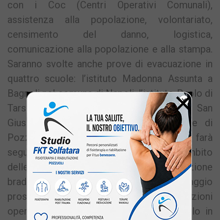
con i Coc (Centri Operativi Comunali),
assistenza alla popolazione, volontariato,
censimento del danno, logistica,
comunicazione alla popolazione e alla stampa.
Saranno svolte anche prove di evacuazione in
quattro scuole: l’istituto Madonna Assunta a
×
Bagnoli nel comune di Napoli, l’istituto Paolo di
Tarso nel comune di Bacoli, le scuole San
Giuseppe e Giacinto Diano nel comune di
Pozzuoli. All’esercitazione di lunedì farà
seguito un ulteriore test sempre nell’ambito
delle procedure previste dalla Pianificazione
bradisismica: si terrà il 30 e 31 maggio
prossimo e servirà a verificare le azioni
operative relative al terzo scenario quello in