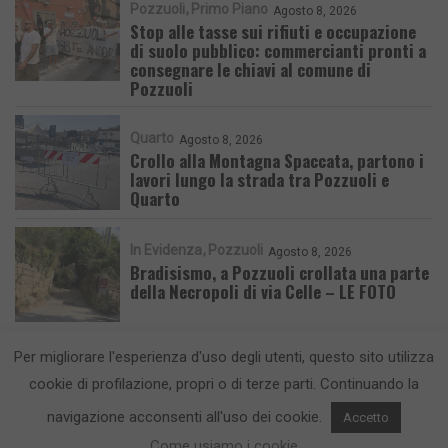
Pozzuoli
Primo Piano
Agosto 8, 2026
Stop alle tasse sui rifiuti e occupazione
di suolo pubblico: commercianti pronti a
consegnare le chiavi al comune di
Pozzuoli
Quarto
Agosto 8, 2026
Crollo alla Montagna Spaccata, partono i
lavori lungo la strada tra Pozzuoli e
Quarto
In Evidenza
Pozzuoli
Agosto 8, 2026
Bradisismo, a Pozzuoli crollata una parte
della Necropoli di via Celle – LE FOTO
Per migliorare l'esperienza d'uso degli utenti, questo sito utilizza
cookie di profilazione, propri o di terze parti. Continuando la
navigazione acconsenti all'uso dei cookie.
Accetto
CronacaFlegrea testata giornalistica - aut. Tribunale di Napoli n. 34 del
Come usiamo i cookie
23/05/2012.
Info e Contatti