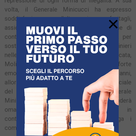
repressione di ogni forma di illegalità. A sua
volta, il Generale Minicucci ha espresso
×
soddisfazione per l’alta carica conferitagli,
assicurando il massimo impegno al fine di
continuare l’opera del Gen. C.A. de Vita per
sostenere l’attività dell’Arma dei Carabinieri
nelle Regioni Campania, Abruzzo, Basilicata,
Molise e Puglia. Ha inoltre sottolineato la forte
emozione nel rientrare a Napoli dopo 10 anni,
allorquando ha lasciato il Comando Provinciale
del capoluogo partenopeo. Il Generale
Minicucci nella mattinata di domani renderà
omaggio all’Eroe Salvo D’Acquisto, in
continuità con la tradizione che lega i
comandanti al martire napoletano.