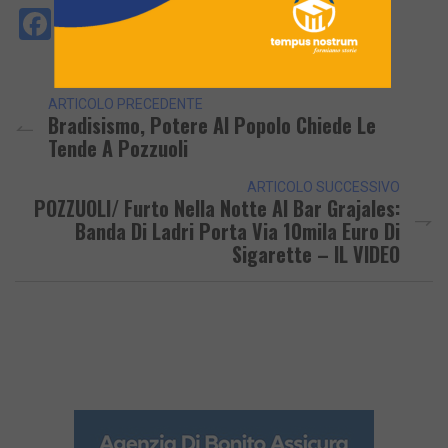
Facebook
Messenger
WhatsApp
Telegram
X
Email
Copy
PrintFri
Condi
Link
ARTICOLO PRECEDENTE
Bradisismo, Potere Al Popolo Chiede Le
Tende A Pozzuoli
ARTICOLO SUCCESSIVO
POZZUOLI/ Furto Nella Notte Al Bar Grajales:
Banda Di Ladri Porta Via 10mila Euro Di
Sigarette – IL VIDEO