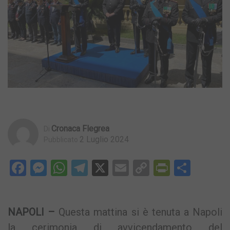
Cronaca Flegrea
Di
2 Luglio 2024
Pubblicato
Facebook
Messenger
WhatsApp
Telegram
X
Email
Copy
PrintFri
Condi
Link
NAPOLI –
Questa mattina si è tenuta a Napoli
la cerimonia di avvicendamento del