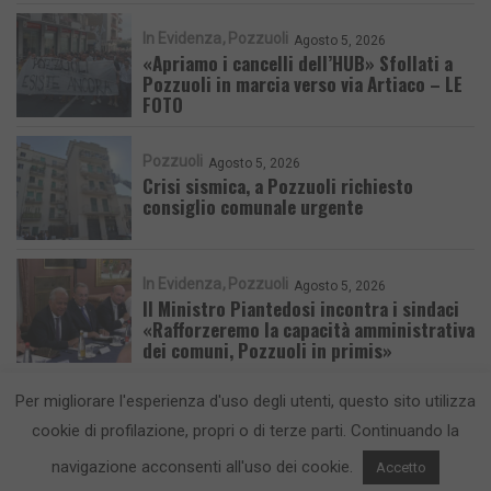
In Evidenza
Pozzuoli
Agosto 5, 2026
«Apriamo i cancelli dell’HUB» Sfollati a
Pozzuoli in marcia verso via Artiaco – LE
FOTO
Pozzuoli
Agosto 5, 2026
Crisi sismica, a Pozzuoli richiesto
consiglio comunale urgente
In Evidenza
Pozzuoli
Agosto 5, 2026
Il Ministro Piantedosi incontra i sindaci
«Rafforzeremo la capacità amministrativa
dei comuni, Pozzuoli in primis»
Per migliorare l'esperienza d'uso degli utenti, questo sito utilizza
cookie di profilazione, propri o di terze parti. Continuando la
navigazione acconsenti all'uso dei cookie.
Accetto
CronacaFlegrea testata giornalistica - aut. Tribunale di Napoli n. 34 del