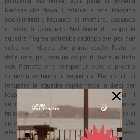
punizione dal limite, sulla palla si avventa
Rainone che devia il pallone in rete. Passano
pochi minuti e Maraucci si infortuna, lasciando
il posto a Caraviello. Nel finale di tempo la
squadra flegrea potrebbe raddoppiare per due
volte con Manzo che prima coglie l’esterno
della rete, poi, con un colpo di testa in tuffo
con Perrotta che compie un vero e proprio
miracolo evitando la segnatura. Nei minuti di
recupero la squadra ospite resta in dieci per
×
l’espulsione di Angelilli che colleziona il
secondo cartellino giallo per un fallo di mano e
finisce anzitempo negli spogliatoi. La ripresa si
apre con l’ingresso in campo di De Rosa che
rileva l’infortunato Marzullo. E proprio il neo-