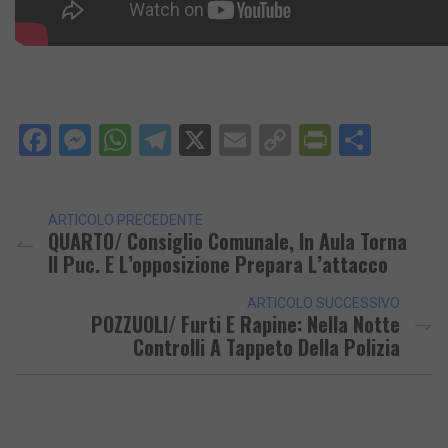
Facebook
Messenger
WhatsApp
Telegram
X
Email
Copy
PrintFri
Condi
Link
ARTICOLO PRECEDENTE
QUARTO/ Consiglio Comunale, In Aula Torna
Il Puc. E L’opposizione Prepara L’attacco
ARTICOLO SUCCESSIVO
POZZUOLI/ Furti E Rapine: Nella Notte
Controlli A Tappeto Della Polizia