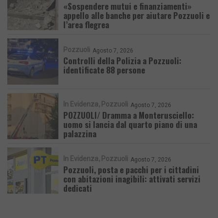
«Sospendere mutui e finanziamenti»
appello alle banche per aiutare Pozzuoli e
l’area flegrea
Pozzuoli
Agosto 7, 2026
Controlli della Polizia a Pozzuoli:
identificate 88 persone
In Evidenza
Pozzuoli
Agosto 7, 2026
POZZUOLI/ Dramma a Monterusciello:
uomo si lancia dal quarto piano di una
palazzina
In Evidenza
Pozzuoli
Agosto 7, 2026
Pozzuoli, posta e pacchi per i cittadini
con abitazioni inagibili: attivati servizi
dedicati